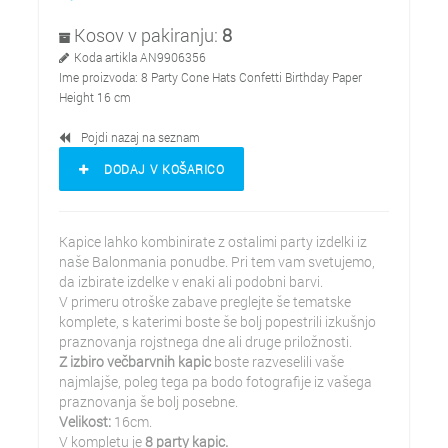
Kosov v pakiranju:
8
Koda artikla
AN9906356
Ime proizvoda:
8 Party Cone Hats Confetti Birthday Paper
Height 16 cm
Pojdi nazaj na seznam
DODAJ V KOŠARICO
Kapice lahko kombinirate z ostalimi party izdelki iz
naše Balonmania ponudbe. Pri tem vam svetujemo,
da izbirate izdelke v enaki ali podobni barvi.
V primeru otroške zabave preglejte še tematske
komplete, s katerimi boste še bolj popestrili izkušnjo
praznovanja rojstnega dne ali druge priložnosti.
Z izbiro večbarvnih kapic
boste razveselili vaše
najmlajše, poleg tega pa bodo fotografije iz vašega
praznovanja še bolj posebne.
Velikost:
16cm.
V kompletu je
8 party kapic.