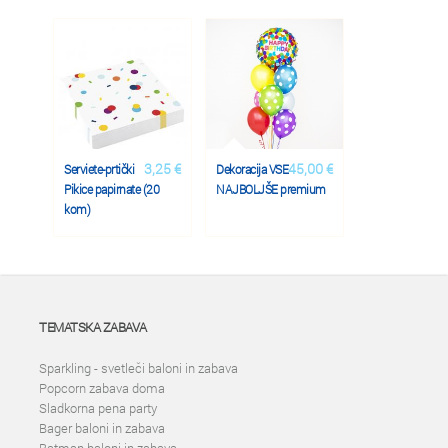
3,25 €
45,00 €
Serviete-prtički
Dekoracija VSE
Pikice papirnate (20
NAJBOLJŠE premium
kom)
TEMATSKA ZABAVA
Sparkling - svetleči baloni in zabava
Popcorn zabava doma
Sladkorna pena party
Bager baloni in zabava