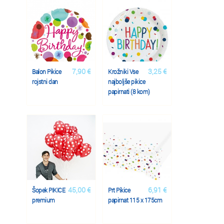
7,90 €
3,25 €
Balon Pikice
Krožniki Vse
rojstni dan
najboljše pikice
papirnati (8 kom)
45,00 €
6,91 €
Šopek PIKICE
Prt Pikice
premium
papirnat 115 x 175cm