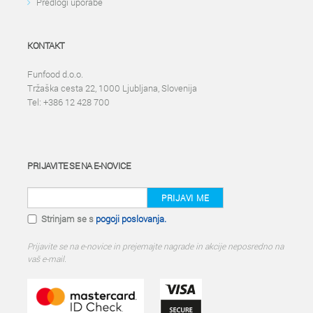
Predlogi uporabe
KONTAKT
Funfood d.o.o.
Tržaška cesta 22, 1000 Ljubljana, Slovenija
Tel: +386 12 428 700
PRIJAVITE SE NA E-NOVICE
PRIJAVI ME
Strinjam se s
pogoji poslovanja.
Prijavite se na e-novice in prejemajte nagrade in akcije neposredno na
vaš e-mail.