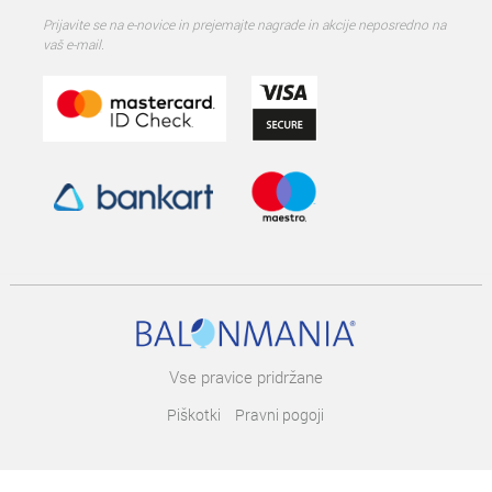
Prijavite se na e-novice in prejemajte nagrade in akcije neposredno na
vaš e-mail.
Vse pravice pridržane
Piškotki
Pravni pogoji