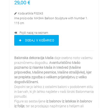
29,00
€
Koda artikla
FIG043
Ime proizvoda:
MASHA Balloon Sculpture with Number 1.
115 cm
Pojdi nazaj na seznam
DODAJ V KOŠARICO
Balonska dekoracija Maša
daje osebno noto vašemu
prazničnemu dogodku.
Avanturistično Mašo
poznamo iz risanke Maša in Medved (Mašine
pripovedke, Mašine pesmice, Mašine strašljivke), kjer
se prepleta zgodba o velikem prijateljstvu z veliko
dogodivščinami.
Dopolni se jo lahko z ostalimi baloni v podobnem stilu
in barvah, ki jih lahko najdete v naši široki Balonmania
ponudbi.
Figure so sestavljene
iz balonov iz lateksa in balonov
iz folije
, ter se prodajajo napihnjene s helijem ali