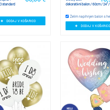
 standard
dekorativni balon / 60cm / 24" 
Želim napihnjen balon s he
DODAJ V KOŠARICO
DODAJ V KOŠARIC