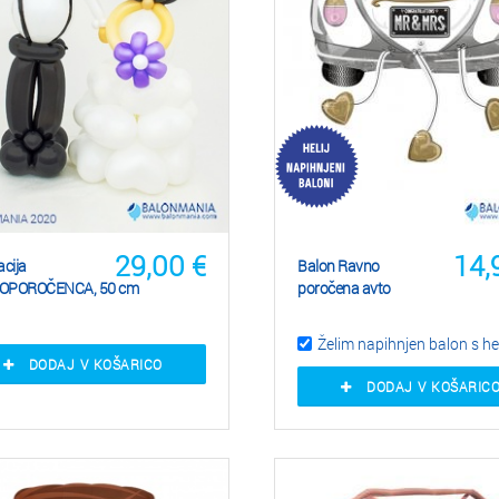
29,00
€
14,
cija
Balon Ravno
OPOROČENCA, 50 cm
poročena avto
Želim napihnjen balon s he
DODAJ V KOŠARICO
DODAJ V KOŠARIC