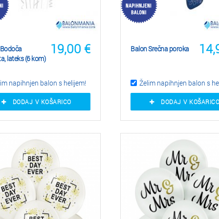
19,00
€
14,
 Bodoča
Balon Srečna poroka
a, lateks (6 kom)
im napihnjen balon s helijem!
Želim napihnjen balon s he
DODAJ V KOŠARICO
DODAJ V KOŠARIC