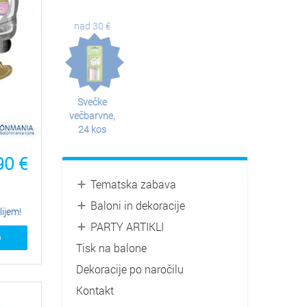
nad 30 €
Svečke
večbarvne,
24 kos
90
€
Tematska zabava
Baloni in dekoracije
lijem!
PARTY ARTIKLI
O
Tisk na balone
Dekoracije po naročilu
Kontakt