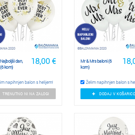
18,00
€
18,
Najboljši dan,
Mr & Mrs baloni (6
 (6 kom)
kom)
im napihnjen balon s helijem!
Želim napihnjen balon s he
TRENUTNO NI NA ZALOGI
DODAJ V KOŠARIC