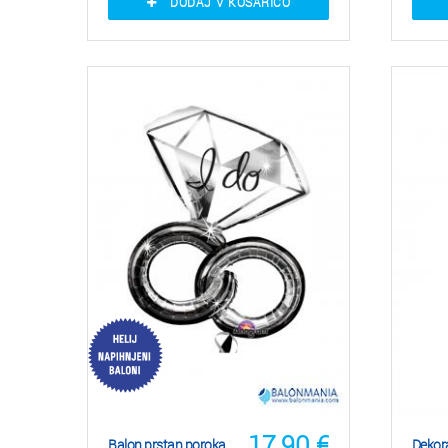
DODAJ V KOŠARICO
17,90
€
Balon prstan poroka
Dekora