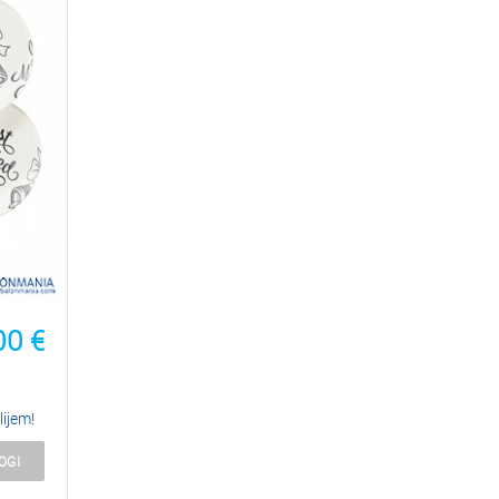
00
€
lijem!
OGI