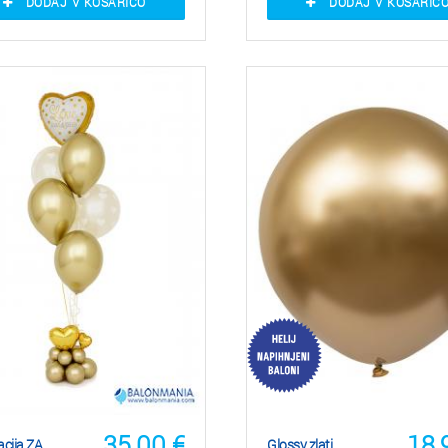
DODAJ V KOŠARICO
DODAJ V KOŠARIC
35,00
€
18,
cija ZA
Glossy zlati