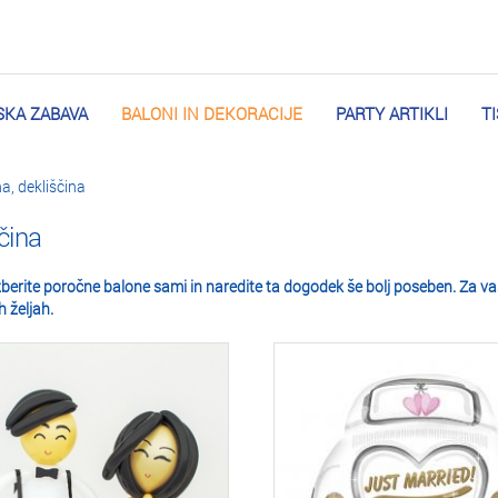
KA ZABAVA
BALONI IN DEKORACIJE
PARTY ARTIKLI
T
a, dekliščina
čina
 Izberite poročne balone sami in naredite ta dogodek še bolj poseben. Za v
h željah.