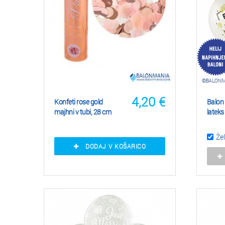
4,20
€
Konfeti rose gold
Balon 
majhni v tubi, 28 cm
lateks
Žel
DODAJ V KOŠARICO