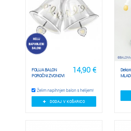
14,90
€
FOLIJA BALON
Dekora
POROČNI ZVONOVI
MLAD
Želim napihnjen balon s helijem!
DODAJ V KOŠARICO