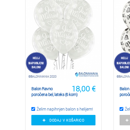
18,00
€
Balon Ravno
Balon
poročena bel, lateks (6 kom)
poroče
Želim napihnjen balon s helijem!
Žel
DODAJ V KOŠARICO