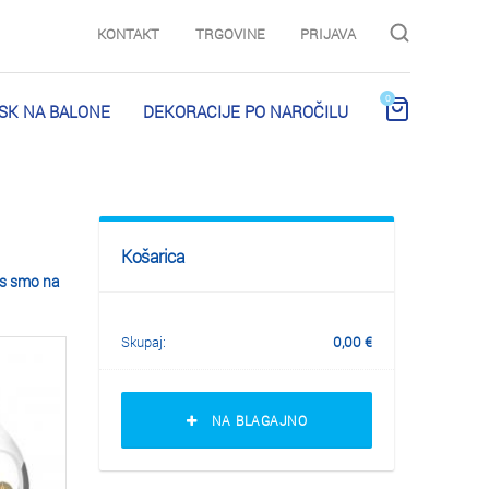
KONTAKT
TRGOVINE
PRIJAVA
0
ISK NA BALONE
DEKORACIJE PO NAROČILU
Košarica
as smo na
Skupaj:
0,00
€
NA BLAGAJNO