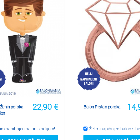
22,90
€
14,
 Ženin poroka
Balon Prstan poroka
ker
im napihnjen balon s helijem!
Želim napihnjen balon s he