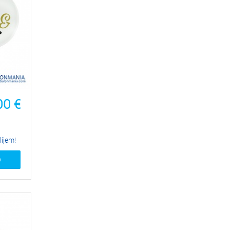
00
€
lijem!
O