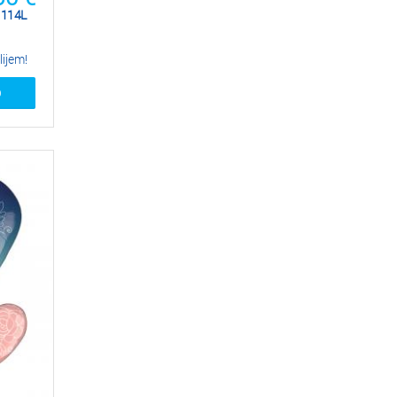
/ 114L
lijem!
O