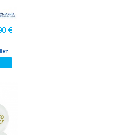
90
€
lijem!
O