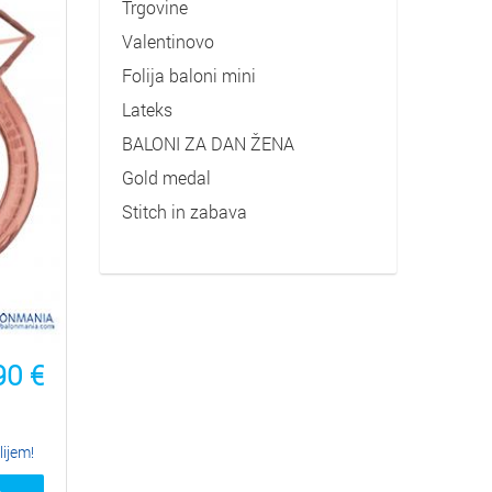
Trgovine
Valentinovo
Folija baloni mini
Lateks
BALONI ZA DAN ŽENA
Gold medal
Stitch in zabava
90
€
lijem!