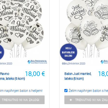
18,00
€
18,
 Ravno
Balon Just married,
na, lateks (6 kom)
lateks (6 kom)
im napihnjen balon s helijem!
Želim napihnjen balon s he
TRENUTNO NI NA ZALOGI
TRENUTNO NI NA ZAL