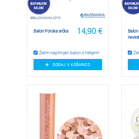
14,90
€
Balon Poroka srčka
Balon
nevest
Želim napihnjen balon s helijem!
Žel
DODAJ V KOŠARICO