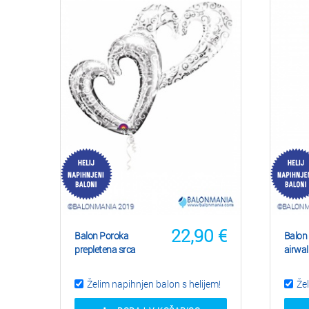
22,90
€
Balon Poroka
Balon
prepletena srca
airwal
Želim napihnjen balon s helijem!
Žel