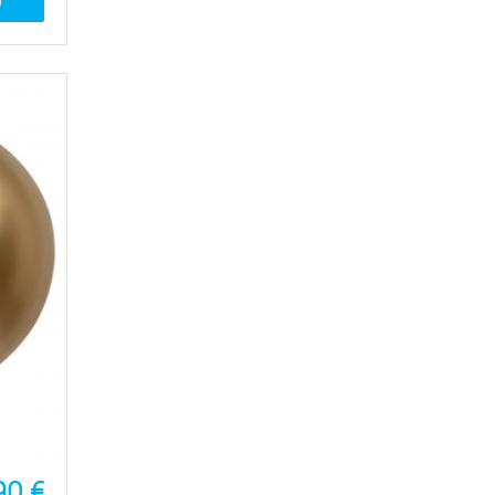
O
90
€