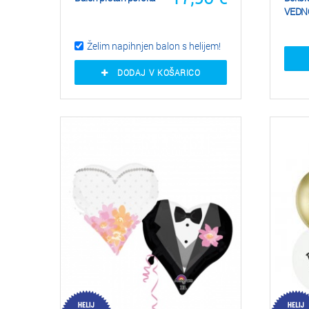
VEDNO
Želim napihnjen balon s helijem!
DODAJ V KOŠARICO