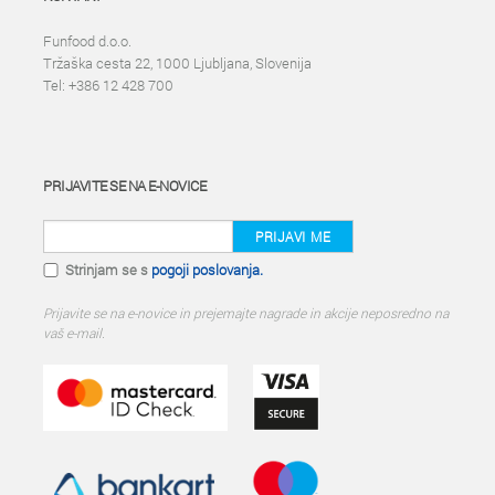
Funfood d.o.o.
Tržaška cesta 22, 1000 Ljubljana, Slovenija
Tel: +386 12 428 700
PRIJAVITE SE NA E-NOVICE
PRIJAVI ME
Strinjam se s
pogoji poslovanja.
Prijavite se na e-novice in prejemajte nagrade in akcije neposredno na
vaš e-mail.