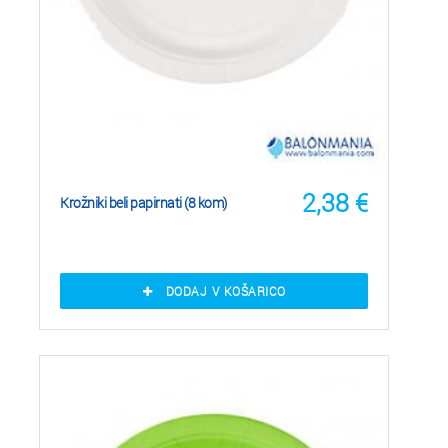
2,38
€
Krožniki beli papirnati (8 kom)
DODAJ V KOŠARICO