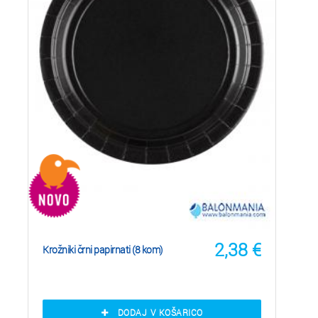
2,38
€
Krožniki črni papirnati (8 kom)
DODAJ V KOŠARICO