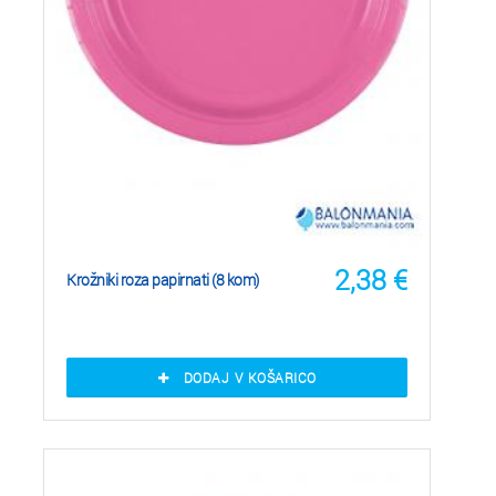
2,38
€
Krožniki roza papirnati (8 kom)
DODAJ V KOŠARICO