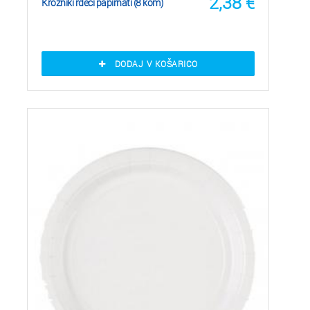
2,38
€
Krožniki rdeči papirnati (8 kom)
DODAJ V KOŠARICO