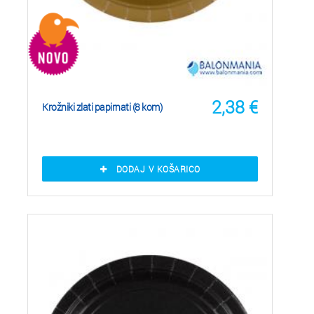
2,38
€
Krožniki zlati papirnati (8 kom)
DODAJ V KOŠARICO