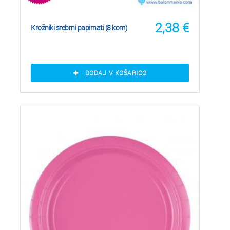
2,38
€
Krožniki srebrni papirnati (8 kom)
DODAJ V KOŠARICO