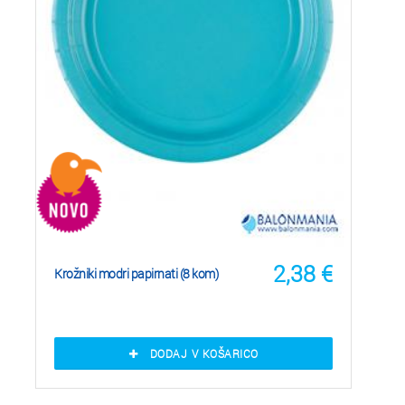
2,38
€
Krožniki modri papirnati (8 kom)
DODAJ V KOŠARICO