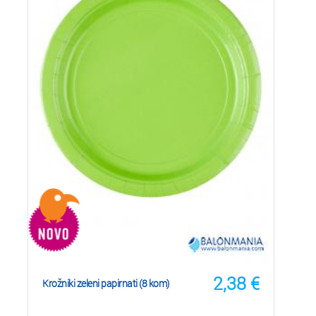
2,38
€
Krožniki zeleni papirnati (8 kom)