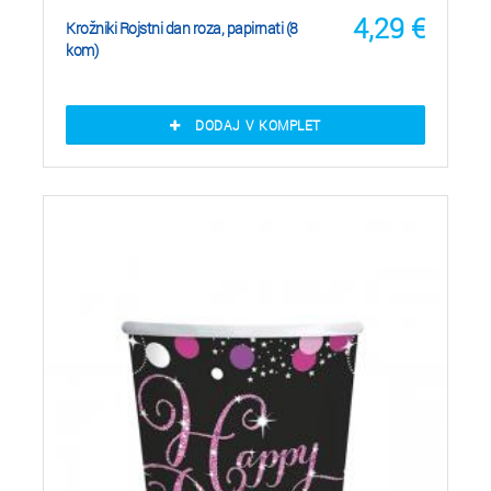
4,29
€
Krožniki Rojstni dan roza, papirnati (8
kom)
DODAJ V KOMPLET