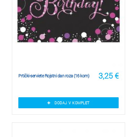
3,25
€
Prtički-serviete Rojstni dan roza (16 kom)
DODAJ V KOMPLET