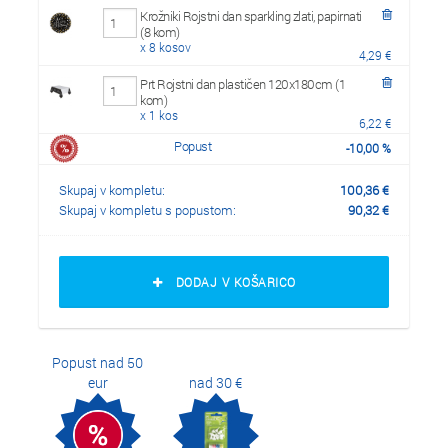
Krožniki Rojstni dan sparkling zlati, papirnati
(8 kom)
x 8 kosov
4,29 €
Prt Rojstni dan plastičen 120x180cm (1
kom)
x 1 kos
6,22 €
Popust
-
10,00
%
Skupaj v kompletu:
100,36
€
Skupaj v kompletu s popustom:
90,32
€
DODAJ V KOŠARICO
Popust nad 50
eur
nad 30 €