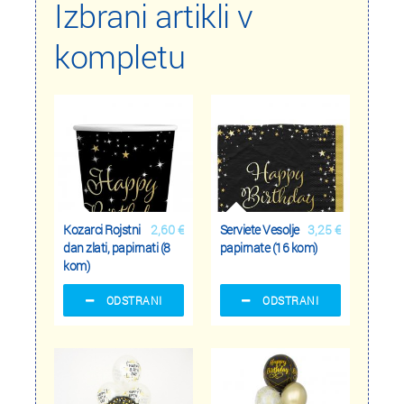
Izbrani artikli v
kompletu
Kozarci Rojstni
2,60 €
Serviete Vesolje
3,25 €
dan zlati, papirnati (8
papirnate (16 kom)
kom)
ODSTRANI
ODSTRANI