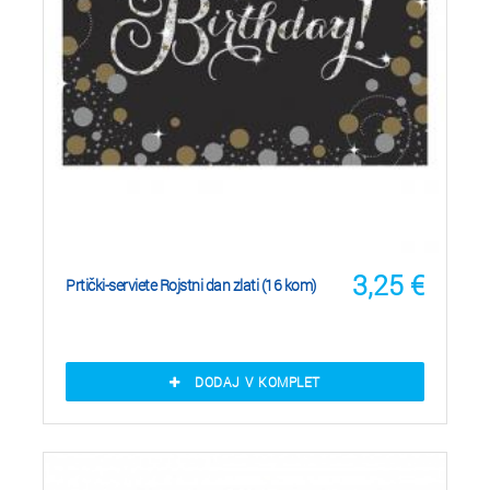
3,25
€
Prtički-serviete Rojstni dan zlati (16 kom)
DODAJ V KOMPLET