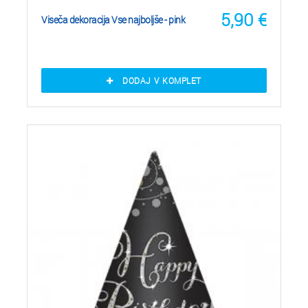
5,90
€
Viseča dekoracija Vse najboljše - pink
DODAJ V KOMPLET