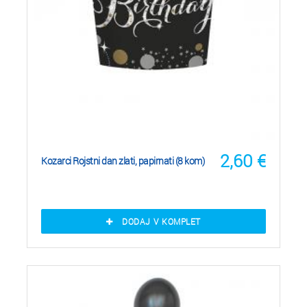
2,60
€
Kozarci Rojstni dan zlati, papirnati (8 kom)
DODAJ V KOMPLET