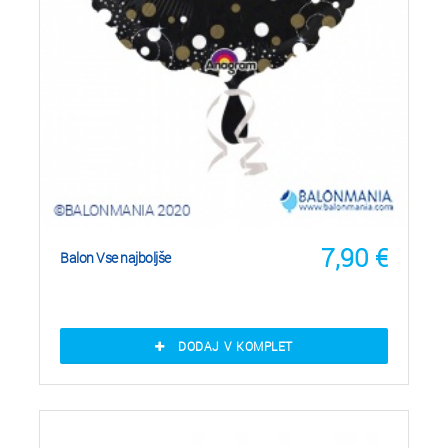
7,90
€
Balon Vse najboljše
DODAJ V KOMPLET