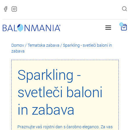
0
Domov
/
Tematska zabava
/
Sparkling - svetleči baloni in
zabava
Sparkling -
svetleči baloni
in zabava
Praznujte vaš rojstni dan s čarobno eleganco. Za vas