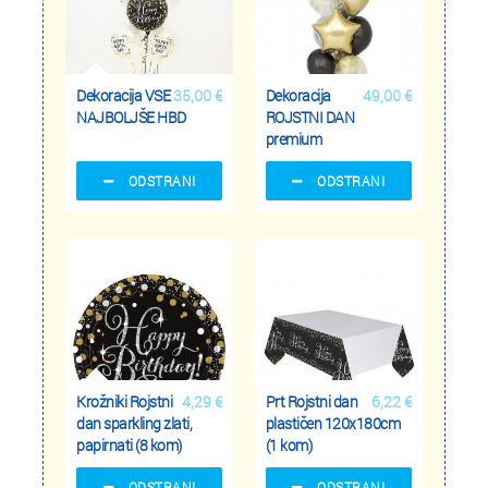
Dekoracija VSE
35,00 €
Dekoracija
49,00 €
NAJBOLJŠE HBD
ROJSTNI DAN
premium
ODSTRANI
ODSTRANI
Krožniki Rojstni
4,29 €
Prt Rojstni dan
6,22 €
dan sparkling zlati,
plastičen 120x180cm
papirnati (8 kom)
(1 kom)
ODSTRANI
ODSTRANI