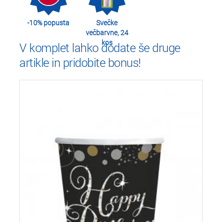
-10% popusta
Svečke
večbarvne, 24
kos
V komplet lahko dodate še druge
artikle in pridobite bonus!