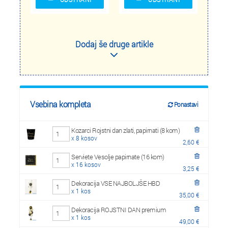
Dodaj še druge artikle
Vsebina kompleta
Ponastavi
Kozarci Rojstni dan zlati, papirnati (8 kom)
x 8 kosov
2,60 €
Serviete Vesolje papirnate (16 kom)
x 16 kosov
3,25 €
Dekoracija VSE NAJBOLJŠE HBD
x 1 kos
35,00 €
Dekoracija ROJSTNI DAN premium
x 1 kos
49,00 €