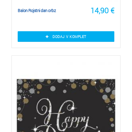
14,90
€
Balon Rojstni dan orbz
DODAJ V KOMPLET