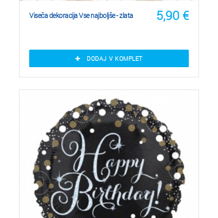
5,90
€
Viseča dekoracija Vse najboljše - zlata
DODAJ V KOMPLET