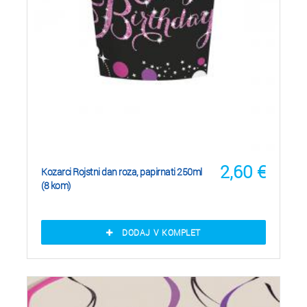
2,60
€
Kozarci Rojstni dan roza, papirnati 250ml
(8 kom)
DODAJ V KOMPLET