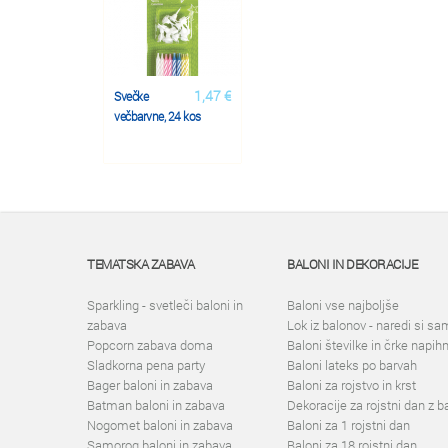
1,47 €
Svečke
večbarvne, 24 kos
TEMATSKA ZABAVA
BALONI IN DEKORACIJE
Sparkling - svetleči baloni in
Baloni vse najboljše
zabava
Lok iz balonov - naredi si sa
Popcorn zabava doma
Baloni številke in črke napih
Sladkorna pena party
Baloni lateks po barvah
Bager baloni in zabava
Baloni za rojstvo in krst
Batman baloni in zabava
Dekoracije za rojstni dan z b
Nogomet baloni in zabava
Baloni za 1 rojstni dan
Samorog baloni in zabava
Baloni za 18 rojstni dan