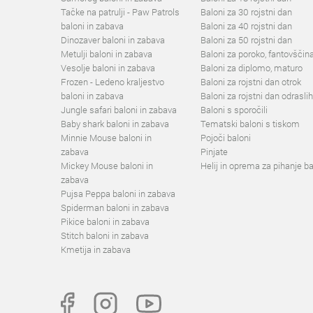
Tačke na patrulji - Paw Patrols
Baloni za 30 rojstni dan
baloni in zabava
Baloni za 40 rojstni dan
Dinozaver baloni in zabava
Baloni za 50 rojstni dan
Metulji baloni in zabava
Baloni za poroko, fantovščina
Vesolje baloni in zabava
Baloni za diplomo, maturo
Frozen - Ledeno kraljestvo
Baloni za rojstni dan otrok
baloni in zabava
Baloni za rojstni dan odraslih
Jungle safari baloni in zabava
Baloni s sporočili
Baby shark baloni in zabava
Tematski baloni s tiskom
Minnie Mouse baloni in
Pojoči baloni
zabava
Pinjate
Mickey Mouse baloni in
Helij in oprema za pihanje b
zabava
Pujsa Peppa baloni in zabava
Spiderman baloni in zabava
Pikice baloni in zabava
Stitch baloni in zabava
Kmetija in zabava