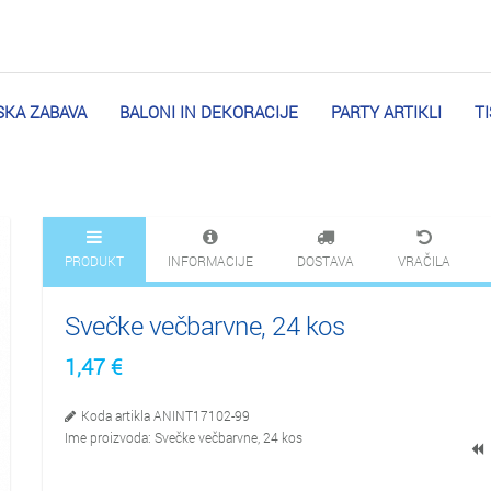
KA ZABAVA
BALONI IN DEKORACIJE
PARTY ARTIKLI
T
PRODUKT
INFORMACIJE
DOSTAVA
VRAČILA
Svečke večbarvne, 24 kos
1,47
€
Koda artikla
ANINT17102-99
Ime proizvoda:
Svečke večbarvne, 24 kos