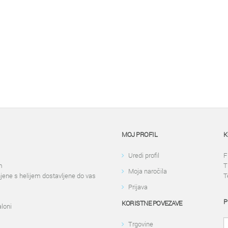
MOJ PROFIL
K
Uredi profil
F
m
T
Moja naročila
njene s helijem dostavljene do vas
T
Prijava
P
KORISTNE POVEZAVE
aloni
Trgovine