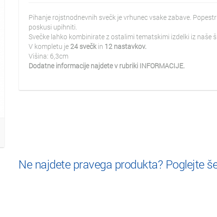
Pihanje rojstnodnevnih svečk je vrhunec vsake zabave. Popestrit
poskusi upihniti.
Svečke lahko kombinirate z ostalimi tematskimi izdelki iz naš
V kompletu je
24 svečk
in
12 nastavkov.
Višina: 6,3cm
Dodatne informacije najdete v rubriki INFORMACIJE.
Ne najdete pravega produkta? Poglejte š