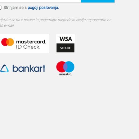
Strinjam se s
pogoji poslovanja.
rijavite se na e-novice in prejemajte nagrade in akcije neposredno na
aš e-mail.