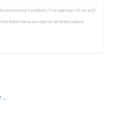
e praznovanje s svečkami, ki ne ugasnejo niti, ko se jih
e široke Balonmania ponudbe za tematske zabave.
e …