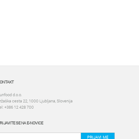
ONTAKT
unfood d.o.o.
ržaška cesta 22, 1000 Ljubljana, Slovenija
el: +386 12 428 700
RIJAVITE SE NA E-NOVICE
PRIJAVI ME