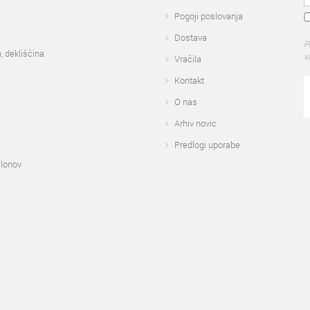
Pogoji poslovanja
Dostava
P
, dekliščina
v
Vračila
Kontakt
O nas
Arhiv novic
Predlogi uporabe
alonov