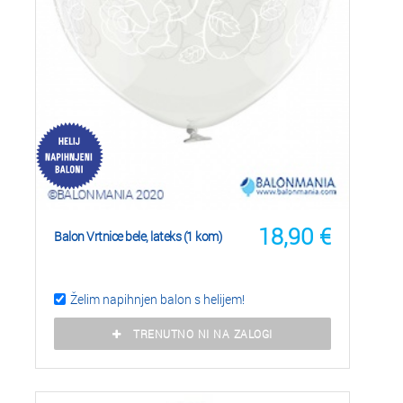
18,90
€
Balon Vrtnice bele, lateks (1 kom)
Želim napihnjen balon s helijem!
TRENUTNO NI NA ZALOGI