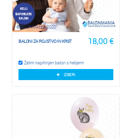
18,00
€
BALONI ZA ROJSTVO IN KRST
Želim napihnjen balon s helijem!
IZBERI