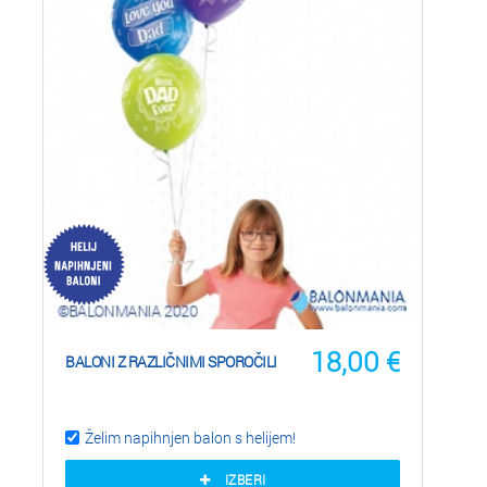
18,00
€
BALONI Z RAZLIČNIMI SPOROČILI
Želim napihnjen balon s helijem!
IZBERI