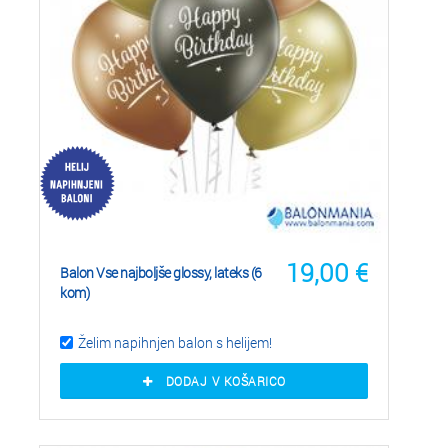
19,00
€
Balon Vse najboljše glossy, lateks (6
kom)
Želim napihnjen balon s helijem!
DODAJ V KOŠARICO