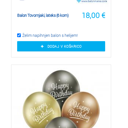
18,00
€
Balon Tovornjaki, lateks (6 kom)
Želim napihnjen balon s helijem!
DODAJ V KOŠARICO