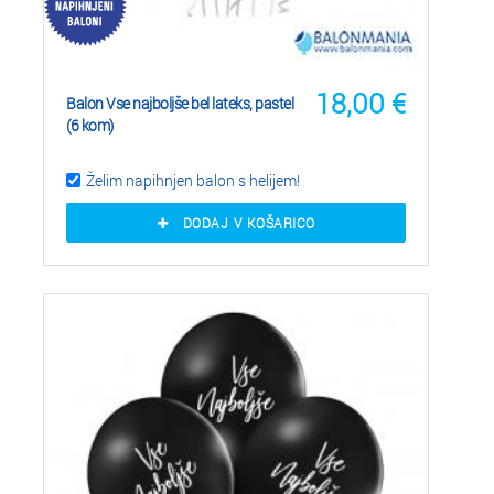
18,00
€
Balon Vse najboljše bel lateks, pastel
(6 kom)
Želim napihnjen balon s helijem!
DODAJ V KOŠARICO