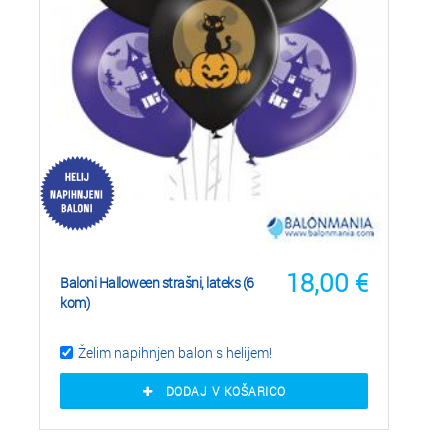
18,00
€
Baloni Halloween strašni, lateks (6
kom)
Želim napihnjen balon s helijem!
DODAJ V KOŠARICO