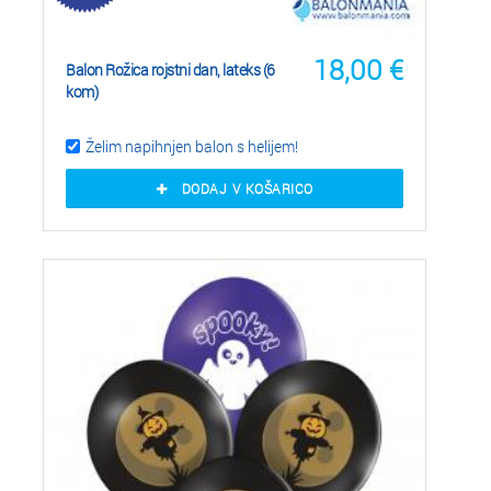
18,00
€
Balon Rožica rojstni dan, lateks (6
kom)
Želim napihnjen balon s helijem!
DODAJ V KOŠARICO