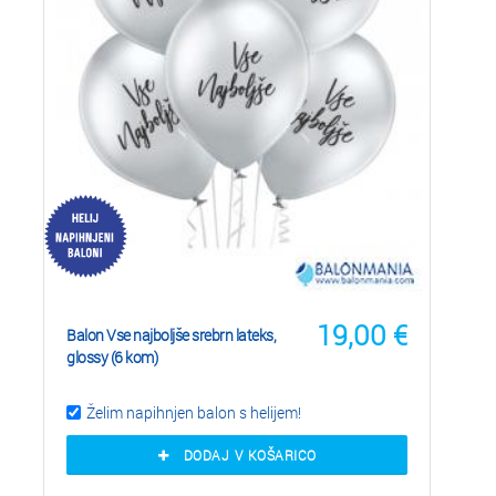
19,00
€
Balon Vse najboljše srebrn lateks,
glossy (6 kom)
Želim napihnjen balon s helijem!
DODAJ V KOŠARICO