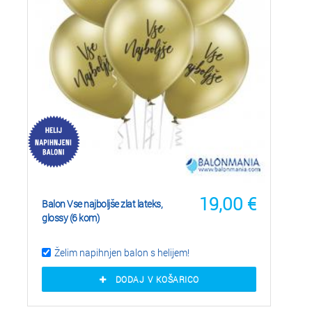
19,00
€
Balon Vse najboljše zlat lateks,
glossy (6 kom)
Želim napihnjen balon s helijem!
DODAJ V KOŠARICO