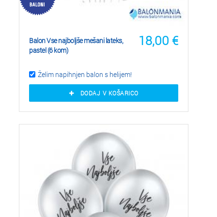
18,00
€
Balon Vse najboljše mešani lateks,
pastel (6 kom)
Želim napihnjen balon s helijem!
DODAJ V KOŠARICO