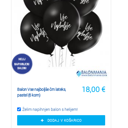
18,00
€
Balon Vse najboljše črn lateks,
pastel (6 kom)
Želim napihnjen balon s helijem!
DODAJ V KOŠARICO