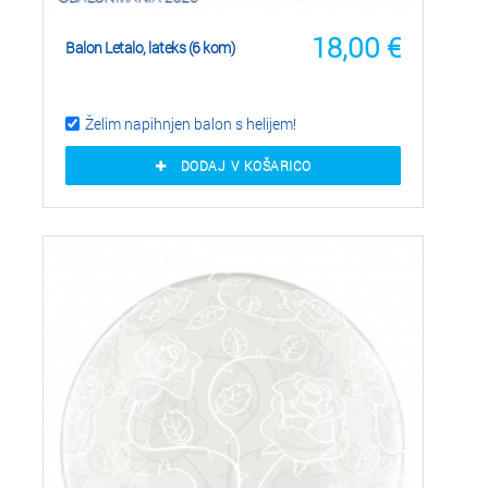
18,00
€
Balon Letalo, lateks (6 kom)
Želim napihnjen balon s helijem!
DODAJ V KOŠARICO