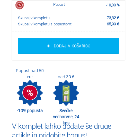
Popust
-
10,00
%
Skupaj v kompletu:
73,32
€
Skupaj v kompletu s popustom:
65,99
€
DODAJ V KOŠARICO
Popust nad 50
eur
nad 30 €
-10% popusta
Svečke
večbarvne, 24
kos
V komplet lahko dodate še druge
artikle in pridobite bonus!