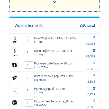
Vsebina kompleta
Ponastavi
Dekoracija ASTRONAVT, 120 cm
x 1 kos
29,00 €
Dekoracija VESOLJE standard
x 1 kos
29,00 €
Prtički-serviete Vesolje, 16 kom
x 16 kosov
3,25 €
Kozarci Vesolje papirnati, 250ml
x 8 kosov
2,60 €
Prt Vesolje papirnat, 1 kom
x 1 kos
6,22 €
Krožniki Vesolje papirnati, 8 kom
x 8 kosov
3,25 €