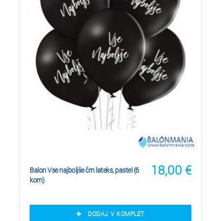
18,00
€
Balon Vse najboljše črn lateks, pastel (6
kom)
DODAJ V KOMPLET