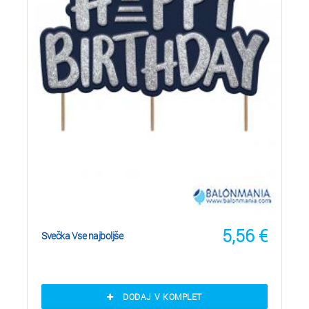
5,56
€
Svečka Vse najboljše
DODAJ V KOMPLET