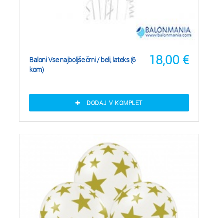
18,00
€
Baloni Vse najboljše črni / beli, lateks (6
kom)
DODAJ V KOMPLET