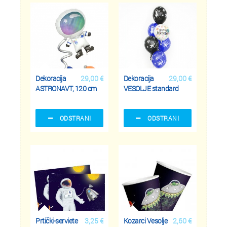
Dekoracija
29,00 €
Dekoracija
29,00 €
ASTRONAVT, 120 cm
VESOLJE standard
ODSTRANI
ODSTRANI
Prtički-serviete
3,25 €
Kozarci Vesolje
2,60 €