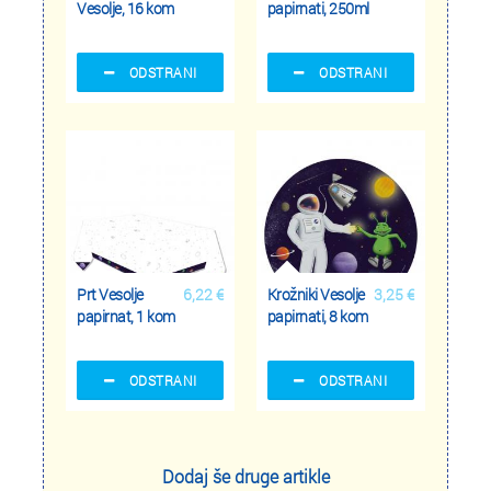
Vesolje, 16 kom
papirnati, 250ml
ODSTRANI
ODSTRANI
Prt Vesolje
6,22 €
Krožniki Vesolje
3,25 €
papirnat, 1 kom
papirnati, 8 kom
ODSTRANI
ODSTRANI
Dodaj še druge artikle