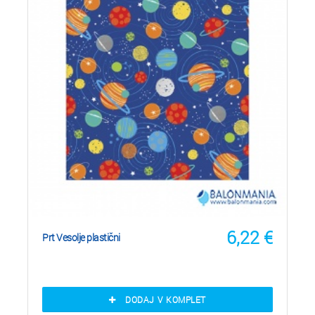
6,22
€
Prt Vesolje plastični
DODAJ V KOMPLET