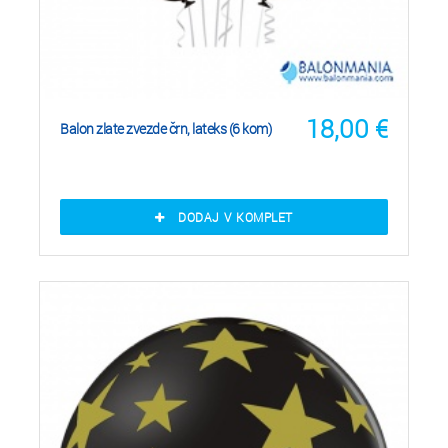
18,00
€
Balon zlate zvezde črn, lateks (6 kom)
DODAJ V KOMPLET