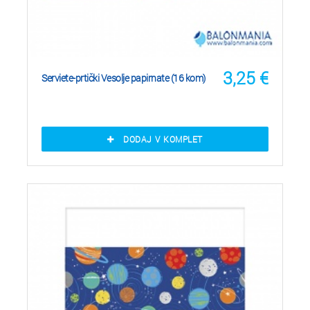
3,25
€
Serviete-prtički Vesolje papirnate (16 kom)
DODAJ V KOMPLET