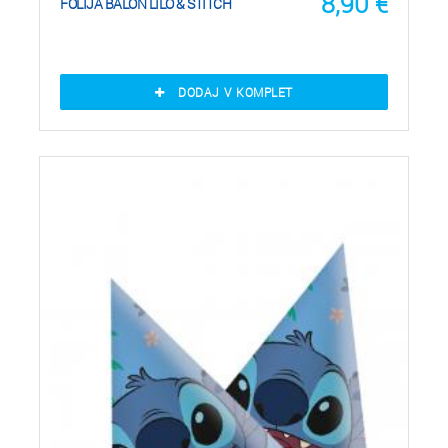
8,90
€
FOLIJA BALON LILO & STITCH
DODAJ V KOMPLET