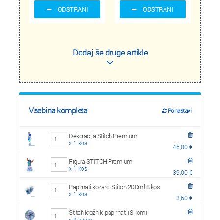
ODSTRANI
ODSTRANI
Dodaj še druge artikle
Vsebina kompleta
Ponastavi
Dekoracija Stitch Premium
x 1 kos
45,00 €
Figura STITCH Premium
x 1 kos
39,00 €
Papirnati kozarci Stitch 200ml 8 kos
x 1 kos
3,60 €
Stitch krožniki papirnati (8 kom)
x 8 kosov