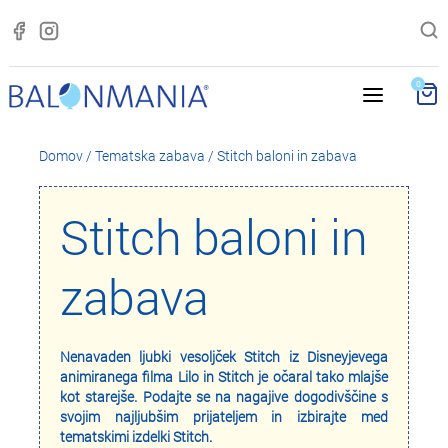
0
Domov
/
Tematska zabava
/
Stitch baloni in zabava
Stitch baloni in
zabava
Nenavaden ljubki vesoljček Stitch iz Disneyjevega
animiranega filma Lilo in Stitch je očaral tako mlajše
kot starejše. Podajte se na nagajive dogodivščine s
svojim najljubšim prijateljem in izbirajte med
tematskimi izdelki Stitch.