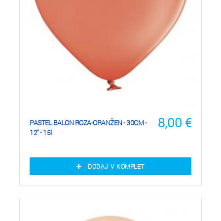
8,00
€
PASTEL BALON ROZA-ORANŽEN - 30CM -
12" - 15l
DODAJ V KOMPLET