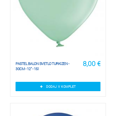
8,00
€
PASTEL BALON SVETLO TURKIZEN -
30CM - 12" - 15l
DODAJ V KOMPLET