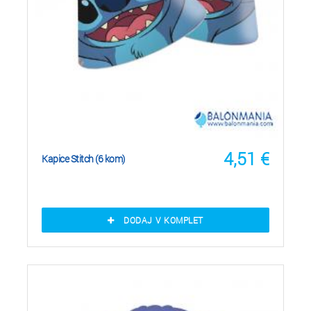
4,51
€
Kapice Stitch (6 kom)
DODAJ V KOMPLET