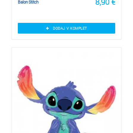
8,90
€
Balon Stitch
DODAJ V KOMPLET