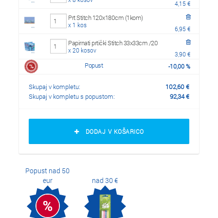
4,15 €
Prt Stitch 120x180cm (1kom)
x 1 kos
6,95 €
Papirnati prtički Stitch 33x33cm /20
x 20 kosov
3,90 €
Popust
-
10,00
%
Skupaj v kompletu:
102,60
€
Skupaj v kompletu s popustom:
92,34
€
DODAJ V KOŠARICO
Popust nad 50
eur
nad 30 €