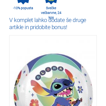
-10% popusta
Svečke
večbarvne, 24
kos
V komplet lahko dodate še druge
artikle in pridobite bonus!