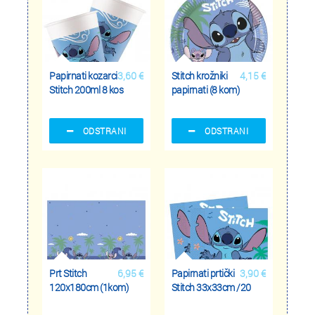
Papirnati kozarci
3,60 €
Stitch krožniki
4,15 €
Stitch 200ml 8 kos
papirnati (8 kom)
ODSTRANI
ODSTRANI
Prt Stitch
6,95 €
Papirnati prtički
3,90 €
120x180cm (1kom)
Stitch 33x33cm /20