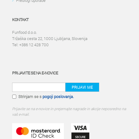
Predlogi uporabe
KONTAKT
Funfood d.o.o.
Tržaška cesta 22, 1000 Ljubljana, Slovenija
Tel: +386 12 428 700
PRIJAVITE SE NA E-NOVICE
PRIJAVI ME
Strinjam se s
pogoji poslovanja.
Prijavite se na e-novice in prejemajte nagrade in akcije neposredno na
vaš e-mail.