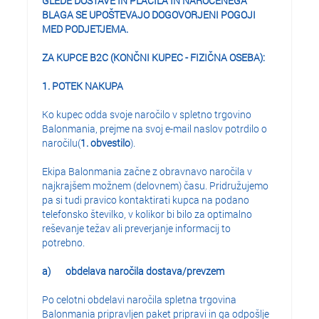
GLEDE DOSTAVE IN PLAČILA IN NAROČENEGA
BLAGA SE UPOŠTEVAJO DOGOVORJENI POGOJI
MED PODJETJEMA.
ZA KUPCE B2C (KONČNI KUPEC - FIZIČNA OSEBA):
1. POTEK NAKUPA
Ko kupec odda svoje naročilo v spletno trgovino
Balonmania, prejme na svoj e-mail naslov potrdilo o
naročilu(
1. obvestilo
).
Ekipa Balonmania začne z obravnavo naročila v
najkrajšem možnem (delovnem) času. Pridružujemo
pa si tudi pravico kontaktirati kupca na podano
telefonsko številko, v kolikor bi bilo za optimalno
reševanje težav ali preverjanje informacij to
potrebno.
a)
obdelava naročila dostava/prevzem
Po celotni obdelavi naročila spletna trgovina
Balonmania pripravljen paket pripravi in ga odpošlje