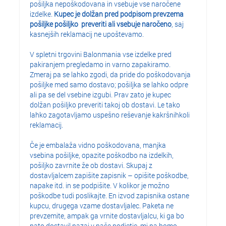
pošiljka nepoškodovana in vsebuje vse naročene
izdelke.
Kupec je dolžan pred podpisom prevzema
pošiljke pošiljko preveriti ali vsebuje naročeno
, saj
kasnejših reklamacij ne upoštevamo.
V spletni trgovini Balonmania vse izdelke pred
pakiranjem pregledamo in varno zapakiramo.
Zmeraj pa se lahko zgodi, da pride do poškodovanja
pošiljke med samo dostavo; pošiljka se lahko odpre
ali pa se del vsebine izgubi. Prav zato je kupec
dolžan pošiljko preveriti takoj ob dostavi. Le tako
lahko zagotavljamo uspešno reševanje kakršnihkoli
reklamacij.
Če je embalaža vidno poškodovana, manjka
vsebina pošiljke, opazite poškodbo na izdelkih,
pošiljko zavrnite že ob dostavi. Skupaj z
dostavljalcem zapišite zapisnik – opišite poškodbe,
napake itd. in se podpišite. V kolikor je možno
poškodbe tudi poslikajte. En izvod zapisnika ostane
kupcu, drugega vzame dostavljalec. Paketa ne
prevzemite, ampak ga vrnite dostavljalcu, ki ga bo
nato dostavil nazaj v naše podjetje, mi pa bomo