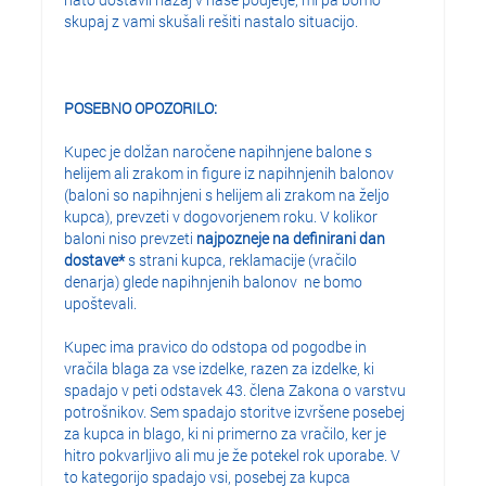
skupaj z vami skušali rešiti nastalo situacijo.
POSEBNO OPOZORILO:
Kupec je dolžan naročene napihnjene balone s
helijem ali zrakom in figure iz napihnjenih balonov
(baloni so napihnjeni s helijem ali zrakom na željo
kupca), prevzeti v dogovorjenem roku. V kolikor
baloni niso prevzeti
najpozneje na definirani dan
dostave*
s strani kupca, reklamacije (vračilo
denarja) glede napihnjenih balonov ne bomo
upoštevali.
Kupec ima pravico do odstopa od pogodbe in
vračila blaga za vse izdelke, razen za izdelke, ki
spadajo v peti odstavek 43. člena Zakona o varstvu
potrošnikov. Sem spadajo storitve izvršene posebej
za kupca in blago, ki ni primerno za vračilo, ker je
hitro pokvarljivo ali mu je že potekel rok uporabe. V
to kategorijo spadajo vsi, posebej za kupca