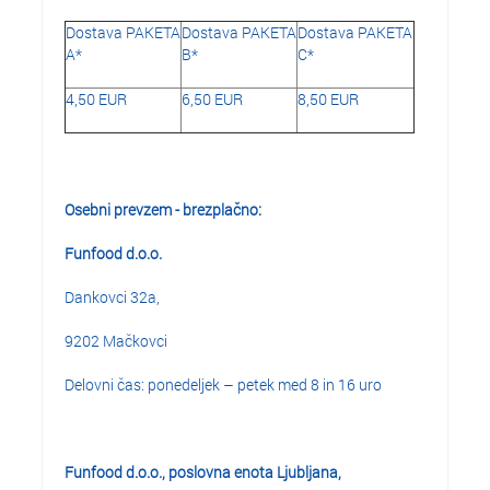
Dostava PAKETA
Dostava PAKETA
Dostava PAKETA
A*
B*
C*
4,50 EUR
6,50 EUR
8,50 EUR
Osebni prevzem - brezplačno:
Funfood d.o.o.
Dankovci 32a,
9202 Mačkovci
Delovni čas: ponedeljek – petek med 8 in 16 uro
Funfood d.o.o., poslovna enota Ljubljana,