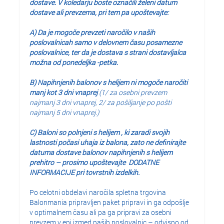
dostave. V koledarju boste označili želeni datum
dostave ali prevzema, pri tem pa upoštevajte:
A) Da je mogoče prevzeti naročilo v naših
poslovalnicah samo v delovnem času posamezne
poslovalnice, ter da je dostava s strani dostavljalca
možna od ponedeljka -petka.
B) Napihnjenih balonov s helijem ni mogoče naročiti
manj kot 3 dni vnaprej
(1/ za osebni prevzem
najmanj 3 dni vnaprej, 2/ za pošiljanje po pošti
najmanj 5 dni vnaprej.)
C) Baloni so polnjeni s helijem , ki zaradi svojih
lastnosti počasi uhaja iz balona, zato ne definirajte
datuma dostave balonov napihnjenih s helijem
prehitro – prosimo upoštevajte DODATNE
INFORMACIJE pri tovrstnih izdelkih.
Po celotni obdelavi naročila spletna trgovina
Balonmania pripravljen paket pripravi in ga odpošlje
v optimalnem času ali pa ga pripravi za osebni
prevzem v eni izmed naših poslovalnic – odvisno od