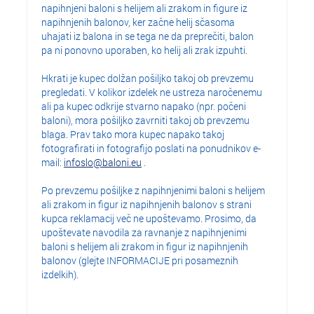
napihnjeni baloni s helijem ali zrakom in figure iz
napihnjenih balonov, ker začne helij sčasoma
uhajati iz balona in se tega ne da preprečiti, balon
pa ni ponovno uporaben, ko helij ali zrak izpuhti.
Hkrati je kupec dolžan pošiljko takoj ob prevzemu
pregledati. V kolikor izdelek ne ustreza naročenemu
ali pa kupec odkrije stvarno napako (npr. počeni
baloni), mora pošiljko zavrniti takoj ob prevzemu
blaga. Prav tako mora kupec napako takoj
fotografirati in fotografijo poslati na ponudnikov e-
mail:
infoslo@baloni.eu
.
Po prevzemu pošiljke z napihnjenimi baloni s helijem
ali zrakom in figur iz napihnjenih balonov s strani
kupca reklamacij več ne upoštevamo. Prosimo, da
upoštevate navodila za ravnanje z napihnjenimi
baloni s helijem ali zrakom in figur iz napihnjenih
balonov (glejte INFORMACIJE pri posameznih
izdelkih).