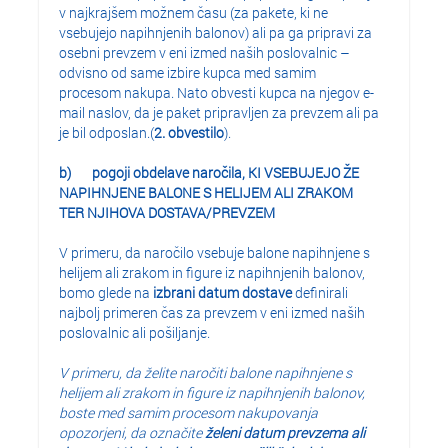
v najkrajšem možnem času (za pakete, ki ne
vsebujejo napihnjenih balonov) ali pa ga pripravi za
osebni prevzem v eni izmed naših poslovalnic –
odvisno od same izbire kupca med samim
procesom nakupa. Nato obvesti kupca na njegov e-
mail naslov, da je paket pripravljen za prevzem ali pa
je bil odposlan.(
2. obvestilo
).
b)
pogoji obdelave naročila, KI VSEBUJEJO ŽE
NAPIHNJENE
BALONE S HELIJEM ALI ZRAKOM
TER NJIHOVA DOSTAVA/PREVZEM
V primeru, da naročilo vsebuje balone napihnjene s
helijem ali zrakom in figure iz napihnjenih balonov,
bomo glede na
izbrani datum dostave
definirali
najbolj primeren čas za prevzem v eni izmed naših
poslovalnic ali pošiljanje.
V primeru, da želite naročiti balone napihnjene s
helijem ali zrakom in figure iz napihnjenih balonov,
boste med samim procesom nakupovanja
opozorjeni, da označite
želeni datum prevzema ali