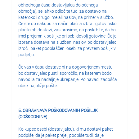
obhodnega časa dostavljalca določenega
območja), se lahko odločite tudi za dostavo na
katerokoli drugo ime ali naslov, na primer v službo.
Če ste ob nakupu za način plačila izbrali gotovinsko
plačilo ob dostavi, vas prosimo, da poskrbite, da bo
imel prejemnik pošiljke pri sebi dovolj gotovine. Če je
izbrana dostava na službeni naslov, bo dostavljalec
izročil paket pooblaščeni osebi za prevzem pošiljk v
podjetju.
Če vas v času dostave ni na dogovorjenem mestu,
bo dostavljalec pustil sporočilo, na katerem bodo
navodila za nadaljnje ukrepanje. Po navadi zadošča
obisk najbližje pošte.
5. OBRAVNAVA POŠKODOVANIH POŠILJK
(ODŠKODNINE)
Ko kupec osebi (dostavljalcu), ki mu dostavi paket
podpiše, da je paket prejel, podpiše tudi, da je