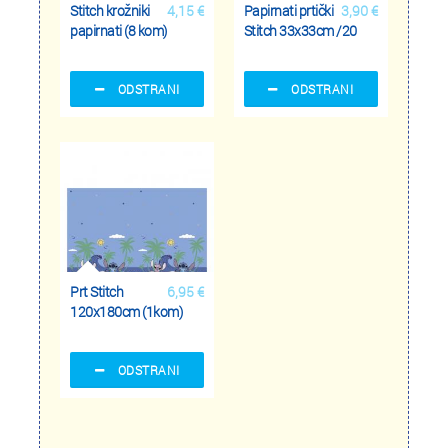
Stitch krožniki
4,15 €
Papirnati prtički
3,90 €
papirnati (8 kom)
Stitch 33x33cm /20
ODSTRANI
ODSTRANI
Prt Stitch
6,95 €
120x180cm (1kom)
ODSTRANI