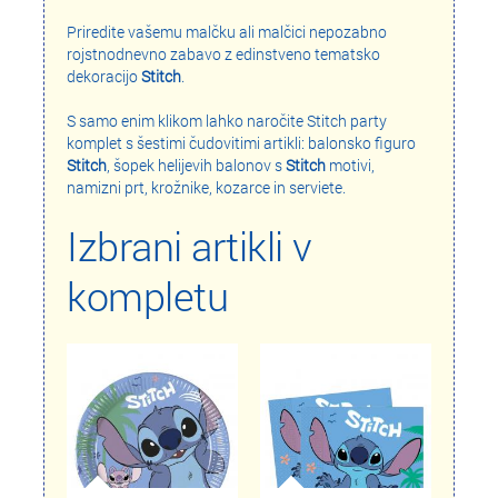
Priredite vašemu malčku ali malčici nepozabno
rojstnodnevno zabavo z edinstveno tematsko
dekoracijo
Stitch
.
S samo enim klikom lahko naročite Stitch party
komplet s šestimi čudovitimi artikli: balonsko figuro
Stitch
, šopek helijevih balonov s
Stitch
motivi,
namizni prt, krožnike, kozarce in serviete.
Izbrani artikli v
kompletu