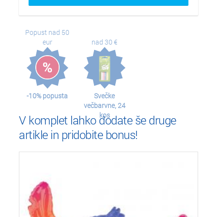
Popust nad 50
eur
nad 30 €
-10% popusta
Svečke
večbarvne, 24
kos
V komplet lahko dodate še druge
artikle in pridobite bonus!