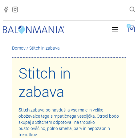
0
Domov
/
Stitch in zabava
Stitch in
zabava
Stitch
zabava bo navdušila vse male in velike
oboževalce tega simpatičnega vesoljčka. Otroci bodo
skupaj s Stitchem odpotovali na tropsko
pustolovščino, polno smeha, barv in nepozabnih
trenutkov.