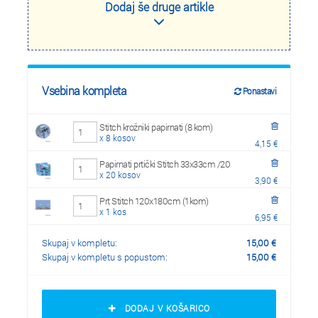
Dodaj še druge artikle
Vsebina kompleta
Ponastavi
Stitch krožniki papirnati (8 kom)
x 8 kosov
4,15 €
Papirnati prtički Stitch 33x33cm /20
x 20 kosov
3,90 €
Prt Stitch 120x180cm (1kom)
x 1 kos
6,95 €
Skupaj v kompletu:
15,00
€
Skupaj v kompletu s popustom:
15,00
€
DODAJ V KOŠARICO