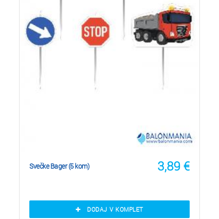
3,89
€
Svečke Bager (5 kom)
DODAJ V KOMPLET