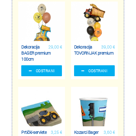
Dekoracija
29,00 €
Dekoracija
39,00 €
BAGER premium
TOVORNJAK premium
100cm
ODSTRANI
ODSTRANI
Prtički-serviete
3,25 €
Kozarci Bager
3,60 €