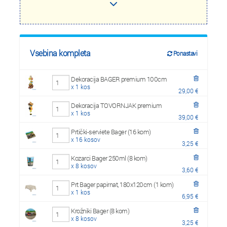
Vsebina kompleta
Ponastavi
Dekoracija BAGER premium 100cm
x 1 kos
29,00 €
Dekoracija TOVORNJAK premium
x 1 kos
39,00 €
Prtički-serviete Bager (16 kom)
x 16 kosov
3,25 €
Kozarci Bager 250ml (8 kom)
x 8 kosov
3,60 €
Prt Bager papirnat, 180x120cm (1 kom)
x 1 kos
6,95 €
Krožniki Bager (8 kom)
x 8 kosov
3,25 €