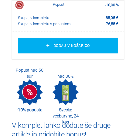
Popust
-
10,00
%
Skupaj v kompletu:
85,05
€
Skupaj v kompletu s popustom:
76,55
€
DODAJ V KOŠARICO
Popust nad 50
eur
nad 30 €
-10% popusta
Svečke
večbarvne, 24
kos
V komplet lahko dodate še druge
artikle in pridobite bonus!