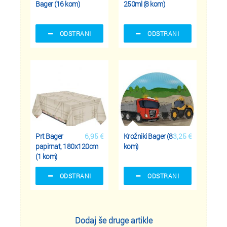
Bager (16 kom)
250ml (8 kom)
ODSTRANI
ODSTRANI
Prt Bager
6,95 €
Krožniki Bager (8
3,25 €
papirnat, 180x120cm
kom)
(1 kom)
ODSTRANI
ODSTRANI
Dodaj še druge artikle