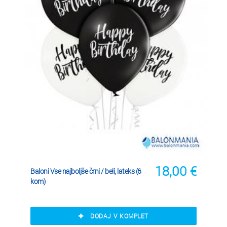
18,00
€
Baloni Vse najboljše črni / beli, lateks (6
kom)
DODAJ V KOMPLET