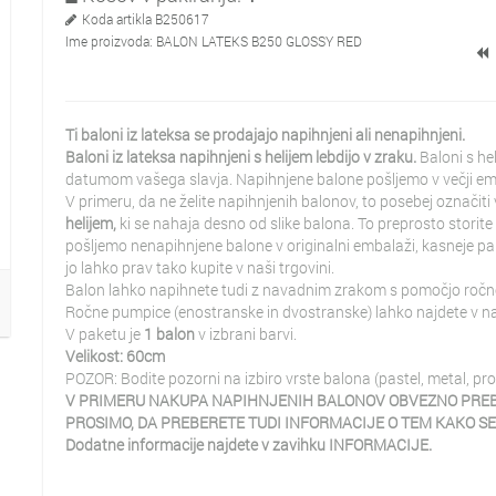
Koda artikla
B250617
Ime proizvoda:
BALON LATEKS B250 GLOSSY RED
Ti baloni iz lateksa se prodajajo napihnjeni ali nenapihnjeni.
Baloni iz lateksa napihnjeni s helijem lebdijo v zraku.
Baloni s he
datumom vašega slavja. Napihnjene balone pošljemo v večji em
V primeru, da ne želite napihnjenih balonov, to posebej označiti
helijem,
ki se nahaja desno od slike balona. To preprosto storite
pošljemo nenapihnjene balone v originalni embalaži, kasneje pa ji
jo lahko prav tako kupite v naši trgovini.
Balon lahko napihnete tudi z navadnim zrakom s pomočjo ročn
Ročne pumpice (enostranske in dvostranske) lahko najdete v naši
V paketu je
1 balon
v izbrani barvi.
Velikost: 60cm
POZOR: Bodite pozorni na izbiro vrste balona (pastel, metal, pro
V PRIMERU NAKUPA NAPIHNJENIH BALONOV OBVEZNO PREB
PROSIMO, DA PREBERETE TUDI INFORMACIJE O TEM KAKO SE 
Dodatne informacije najdete v zavihku INFORMACIJE.