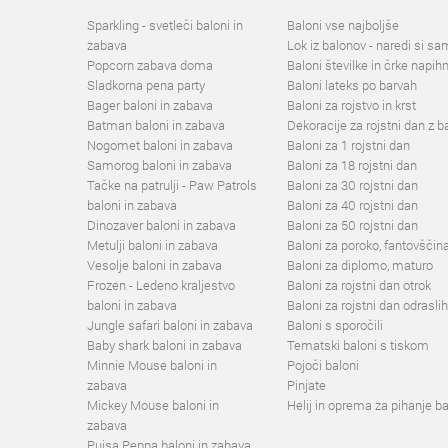
Sparkling - svetleči baloni in
Baloni vse najboljše
zabava
Lok iz balonov - naredi si sa
Popcorn zabava doma
Baloni številke in črke napih
Sladkorna pena party
Baloni lateks po barvah
Bager baloni in zabava
Baloni za rojstvo in krst
Batman baloni in zabava
Dekoracije za rojstni dan z b
Nogomet baloni in zabava
Baloni za 1 rojstni dan
Samorog baloni in zabava
Baloni za 18 rojstni dan
Tačke na patrulji - Paw Patrols
Baloni za 30 rojstni dan
baloni in zabava
Baloni za 40 rojstni dan
Dinozaver baloni in zabava
Baloni za 50 rojstni dan
Metulji baloni in zabava
Baloni za poroko, fantovščina
Vesolje baloni in zabava
Baloni za diplomo, maturo
Frozen - Ledeno kraljestvo
Baloni za rojstni dan otrok
baloni in zabava
Baloni za rojstni dan odraslih
Jungle safari baloni in zabava
Baloni s sporočili
Baby shark baloni in zabava
Tematski baloni s tiskom
Minnie Mouse baloni in
Pojoči baloni
zabava
Pinjate
Mickey Mouse baloni in
Helij in oprema za pihanje b
zabava
Pujsa Peppa baloni in zabava