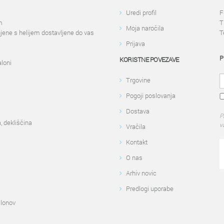
Uredi profil
F
m
T
Moja naročila
njene s helijem dostavljene do vas
T
Prijava
P
KORISTNE POVEZAVE
aloni
Trgovine
Pogoji poslovanja
Dostava
P
, dekliščina
v
Vračila
Kontakt
O nas
Arhiv novic
Predlogi uporabe
alonov