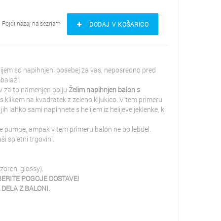
Pojdi nazaj na seznam
DODAJ V KOŠARICO
lijem so napihnjeni posebej za vas, neposredno pred
balaži.
 v za to namenjen polju
Želim napihnjen balon s
 s klikom na kvadratek z zeleno kljukico. V tem primeru
h lahko sami napihnete s helijem iz helijeve jeklenke, ki
e pumpe, ampak v tem primeru balon ne bo lebdel.
 spletni trgovini.
zoren, glossy).
ERITE POGOJE DOSTAVE!
DELA Z BALONI.