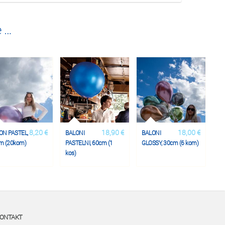
e …
8,20 €
18,90 €
18,00 €
ON PASTEL,
BALONI
BALONI
m (20kom)
PASTELNI, 60cm (1
GLOSSY, 30cm (6 kom)
kos)
ONTAKT