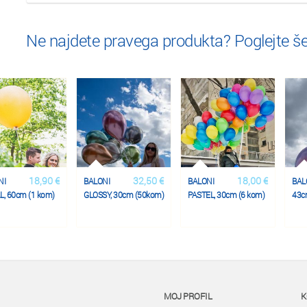
Ne najdete pravega produkta? Poglejte š
18,90 €
32,50 €
18,00 €
NI
BALONI
BALONI
BAL
, 60cm (1 kom)
GLOSSY, 30cm (50kom)
PASTEL, 30cm (6 kom)
43c
MOJ PROFIL
K