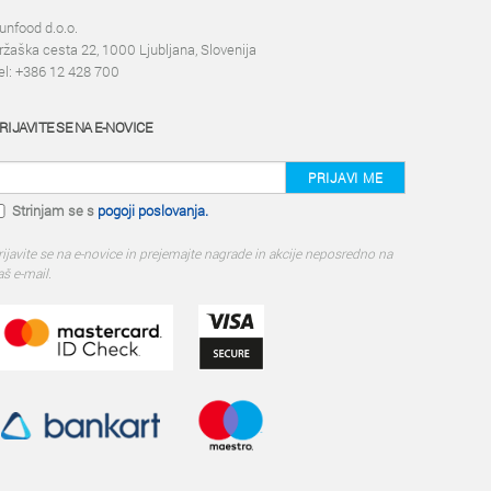
unfood d.o.o.
ržaška cesta 22, 1000 Ljubljana, Slovenija
el: +386 12 428 700
RIJAVITE SE NA E-NOVICE
PRIJAVI ME
Strinjam se s
pogoji poslovanja.
rijavite se na e-novice in prejemajte nagrade in akcije neposredno na
aš e-mail.