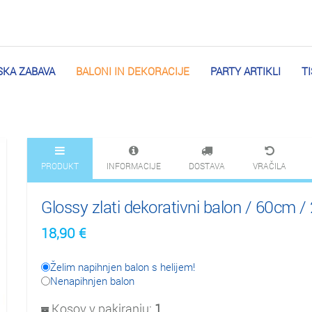
KA ZABAVA
BALONI IN DEKORACIJE
PARTY ARTIKLI
T
PRODUKT
INFORMACIJE
DOSTAVA
VRAČILA
Glossy zlati dekorativni balon / 60cm /
18,90
€
Želim napihnjen balon s helijem!
Nenapihnjen balon
Kosov v pakiranju:
1