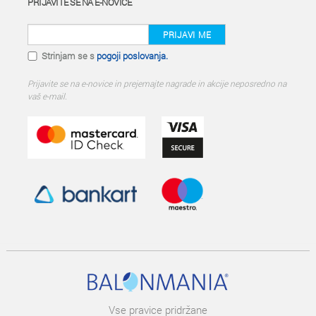
PRIJAVITE SE NA E-NOVICE
PRIJAVI ME
Strinjam se s
pogoji poslovanja.
Prijavite se na e-novice in prejemajte nagrade in akcije neposredno na
vaš e-mail.
Vse pravice pridržane