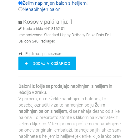
Želim napihnjen balon s helijem!
Nenapihnjen balon
Kosov v pakiranju:
1
Koda artikla
AN18162 01
Ime proizvoda:
Standard Happy Birthday Polka Dots Foil
Balloon S40 Packaged
Pojdi nazaj na seznam
DODAJ V KOŠARICO
Baloni iz folije se prodajajo napihnjeni s helijem in
lebdijo v zraku.
V primeru, da ne želite napihnjenih balonov, to
posebej označiti v za to namenjen polju
Želim
napihnjen balon s helijem,
ki se nahaja desno od slike
balona. To preprosto storite s klikom na kvadratek z
zeleno kljukico. V tem primeru pošljemo nenapihnjene
balone v originalni embalaži, kasneje pa jih lahko sami
napihnete s helijem iz helijeve jeklenke, ki jo lahko prav