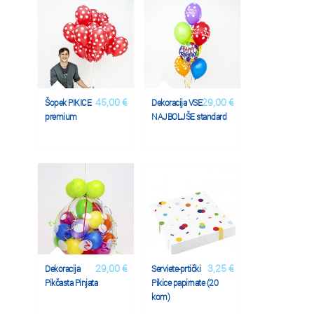
45,00 €
29,00 €
Šopek PIKICE
Dekoracija VSE
premium
NAJBOLJŠE standard
29,00 €
3,25 €
Dekoracija
Serviete-prtički
Pikčasta Pinjata
Pikice papirnate (20
kom)