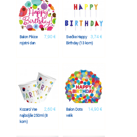
7,90 €
3,74 €
Balon Pikice
Svečke Happy
rojstni dan
Birthday (13 kom)
2,60 €
14,90 €
Kozarci Vse
Balon Dots
najboljše 250ml (8
velik
kom)