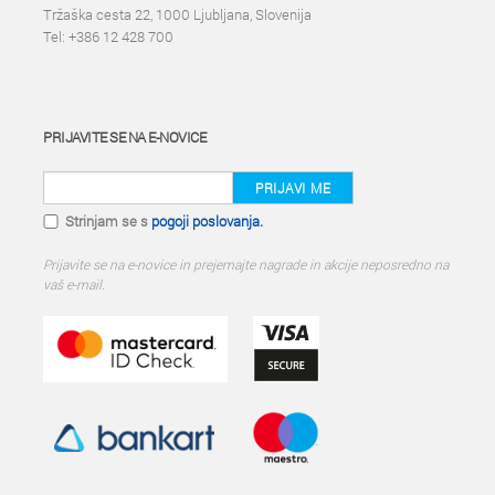
Tržaška cesta 22, 1000 Ljubljana, Slovenija
Tel: +386 12 428 700
PRIJAVITE SE NA E-NOVICE
PRIJAVI ME
Strinjam se s
pogoji poslovanja.
Prijavite se na e-novice in prejemajte nagrade in akcije neposredno na
vaš e-mail.