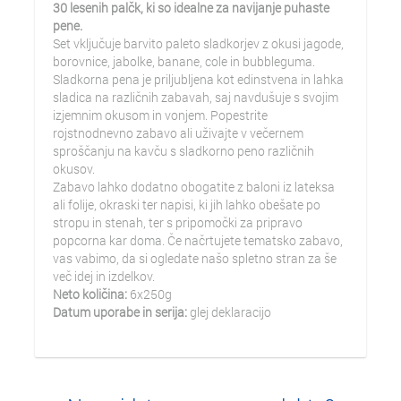
30 lesenih palčk, ki so idealne za navijanje puhaste
pene.
Set vključuje barvito paleto sladkorjev z okusi jagode,
borovnice, jabolke, banane, cole in bubbleguma.
Sladkorna pena je priljubljena kot edinstvena in lahka
sladica na različnih zabavah, saj navdušuje s svojim
izjemnim okusom in vonjem. Popestrite
rojstnodnevno zabavo ali uživajte v večernem
sproščanju na kavču s sladkorno peno različnih
okusov.
Zabavo lahko dodatno obogatite z baloni iz lateksa
ali folije, okraski ter napisi, ki jih lahko obešate po
stropu in stenah, ter s pripomočki za pripravo
popcorna kar doma. Če načrtujete tematsko zabavo,
vas vabimo, da si ogledate našo spletno stran za še
več idej in izdelkov.
Neto količina:
6x250g
Datum uporabe in serija:
glej deklaracijo