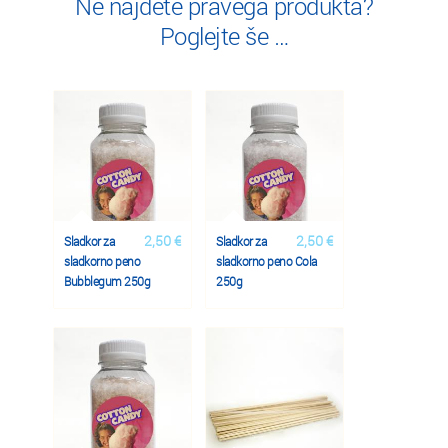
Ne najdete pravega produkta?
Poglejte še …
2,50 €
2,50 €
Sladkor za
Sladkor za
sladkorno peno
sladkorno peno Cola
Bubblegum 250g
250g