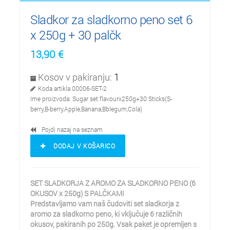
Sladkor za sladkorno peno set 6
x 250g + 30 palčk
13,90
€
Kosov v pakiranju:
1
Koda artikla
00006-SET-2
Ime proizvoda:
Sugar set flavourx250g+30 Sticks(S-
berry,B-berry,Apple,Banana,Bblegum,Cola)
Pojdi nazaj na seznam
DODAJ V KOŠARICO
SET SLADKORJA Z AROMO ZA SLADKORNO PENO (6
OKUSOV x 250g) S PALČKAMI
Predstavljamo vam naš čudoviti set sladkorja z
aromo za sladkorno peno, ki vključuje 6 različnih
okusov, pakiranih po 250g. Vsak paket je opremljen s