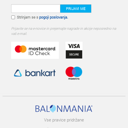
PRIJAVI ME
Strinjam se s
pogoji poslovanja.
Prijavite se na e-novice in prejemajte nagrade in akcije neposredno na
vaš e-mail.
Vse pravice pridržane