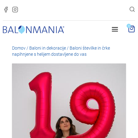
0
Domov
/
Baloni in dekoracije
/
Baloni številke in črke
napihnjene s helijem dostavljene do vas