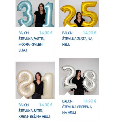
14,90 €
14,90 €
BALON
BALON
ŠTEVILKA PASTEL
ŠTEVILKA ZLATA, NA
MODRA - SVILENI
HELIJ
SIJAJ
14,90 €
BALON
14,90 €
BALON
ŠTEVILKA SREBRNA,
ŠTEVILKA SATEN
NA HELIJ
KREM - BEŽ, NA HELIJ