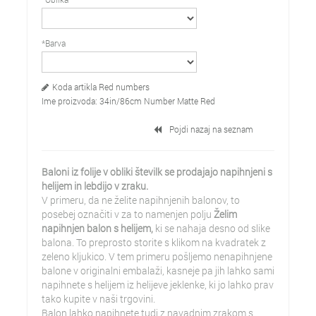
*Barva
Koda artikla
Red numbers
Ime proizvoda:
34in/86cm Number Matte Red
Pojdi nazaj na seznam
Baloni iz folije v obliki številk se prodajajo napihnjeni s
helijem in lebdijo v zraku.
V primeru, da ne želite napihnjenih balonov, to
posebej označiti v za to namenjen polju
Želim
napihnjen balon s helijem,
ki se nahaja desno od slike
balona. To preprosto storite s klikom na kvadratek z
zeleno kljukico. V tem primeru pošljemo nenapihnjene
balone v originalni embalaži, kasneje pa jih lahko sami
napihnete s helijem iz helijeve jeklenke, ki jo lahko prav
tako kupite v naši trgovini.
Balon lahko napihnete tudi z navadnim zrakom s