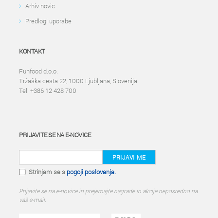
Arhiv novic
Predlogi uporabe
KONTAKT
Funfood d.o.o.
Tržaška cesta 22, 1000 Ljubljana, Slovenija
Tel: +386 12 428 700
PRIJAVITE SE NA E-NOVICE
PRIJAVI ME
Strinjam se s
pogoji poslovanja.
Prijavite se na e-novice in prejemajte nagrade in akcije neposredno na
vaš e-mail.