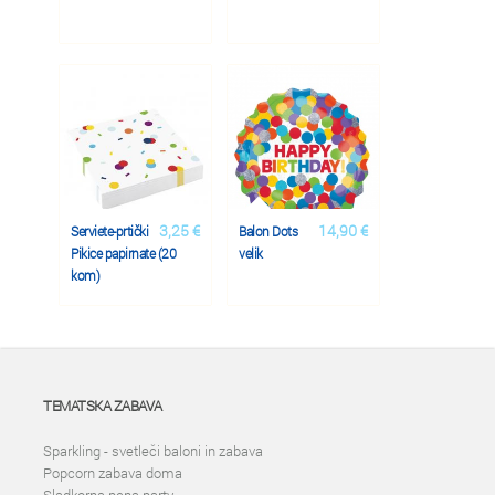
3,25 €
14,90 €
Serviete-prtički
Balon Dots
Pikice papirnate (20
velik
kom)
TEMATSKA ZABAVA
Sparkling - svetleči baloni in zabava
Popcorn zabava doma