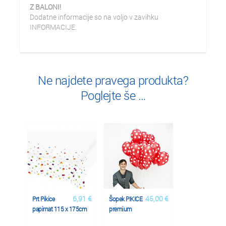
Z BALONI!
Dodatne informacije so na voljo v zavihku
INFORMACIJE.
Ne najdete pravega produkta?
Poglejte še …
6,91 €
45,00 €
Prt Pikice
Šopek PIKICE
papirnat 115 x 175cm
premium