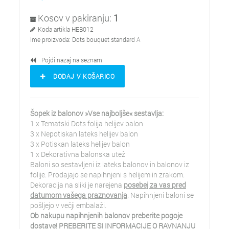
Kosov v pakiranju:
1
Koda artikla
HEB012
Ime proizvoda:
Dots bouquet standard A
Pojdi nazaj na seznam
DODAJ V KOŠARICO
Šopek iz balonov »Vse najboljše« sestavlja:
1 x Tematski Dots folija helijev balon
3 x Nepotiskan lateks helijev balon
3 x Potiskan lateks helijev balon
1 x Dekorativna balonska utež
Baloni so sestavljeni iz lateks balonov in balonov iz
folije. Prodajajo se napihnjeni s helijem in zrakom.
Dekoracija na sliki je narejena
posebej za vas pred
datumom vašega praznovanja
. Napihnjeni baloni se
pošljejo v večji embalaži.
Ob nakupu napihnjenih balonov preberite pogoje
dostave! PREBERITE SI INFORMACIJE O RAVNANJU